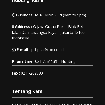
Hubungi Kami
Business Hour :
Mon – Fri (8am to 5pm)
Address :
Wijaya Graha Puri – Blok E-4
Jalan Darmawangsa Raya – Jakarta 12160 –
Indonesia
E-mail :
ptbpsa@cbn.net.id
Phone Line
: 021 7251139 – Hunting
Fax
: 021 7202990
Tentang Kami
BANGUN PANCA SARANA ABADI (BPSA) yang